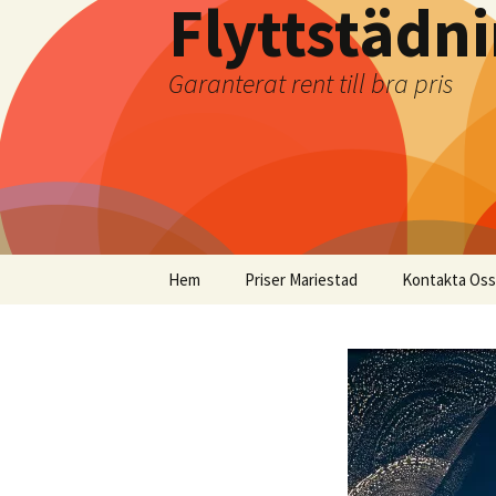
Flyttstädn
Garanterat rent till bra pris
Hoppa
Hem
Priser Mariestad
Kontakta Oss
till
innehåll