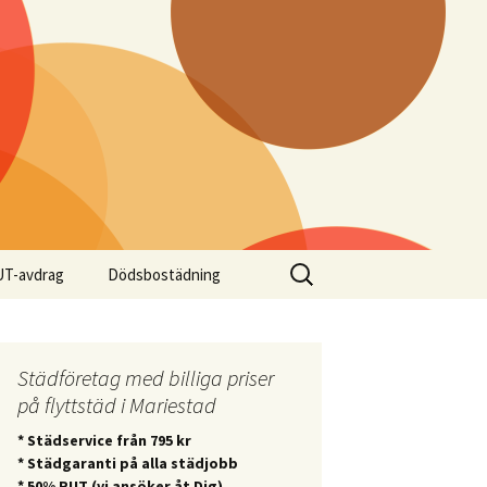
Sök
T-avdrag
Dödsbostädning
efter:
Städföretag med billiga priser
på flyttstäd i Mariestad
* Städservice från 795 kr
* Städgaranti på alla städjobb
* 50% RUT (vi ansöker åt Dig)