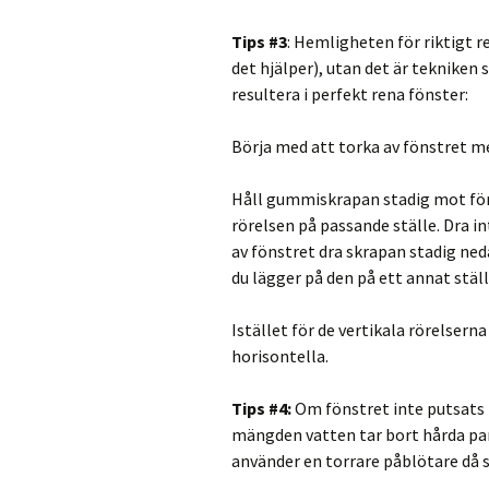
Tips #3
: Hemligheten för riktigt r
det hjälper), utan det är teknike
resultera i perfekt rena fönster:
Börja med att torka av fönstret me
Håll gummiskrapan stadig mot föns
rörelsen på passande ställe. Dra i
av fönstret dra skrapan stadig nedå
du lägger på den på ett annat stäl
Istället för de vertikala rörelser
horisontella.
Tips #4:
Om fönstret inte putsats
mängden vatten tar bort hårda parti
använder en torrare påblötare då 