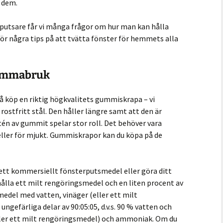
t dem.
rputsare får vi många frågor om hur man kan hålla
ör några tips på att tvätta fönster för hemmets alla
hemmabruk
så köp en riktig högkvalitets gummiskrapa – vi
ostfritt stål. Den håller längre samt att den är
itén av gummit spelar stor roll. Det behöver vara
t eller för mjukt. Gummiskrapor kan du köpa på de
ett kommersiellt fönsterputsmedel eller göra ditt
hålla ett milt rengöringsmedel och en liten procent av
edel med vatten, vinäger (eller ett milt
gefärliga delar av 90:05:05, d.v.s. 90 % vatten och
(eller ett milt rengöringsmedel) och ammoniak. Om du