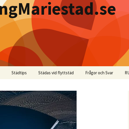
ingMariestad.se
Städtips
Städas vid flyttstäd
Frågor och Svar
RU