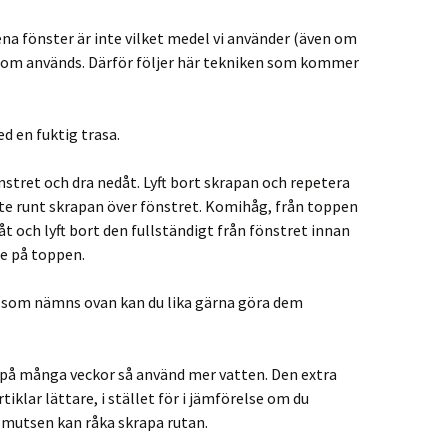
ena fönster är inte vilket medel vi använder (även om
n som används. Därför följer här tekniken som kommer
d en fuktig trasa.
tret och dra nedåt. Lyft bort skrapan och repetera
nte runt skrapan över fönstret. Komihåg, från toppen
t och lyft bort den fullständigt från fönstret innan
le på toppen.
na som nämns ovan kan du lika gärna göra dem
 på många veckor så använd mer vatten. Den extra
klar lättare, i stället för i jämförelse om du
smutsen kan råka skrapa rutan.