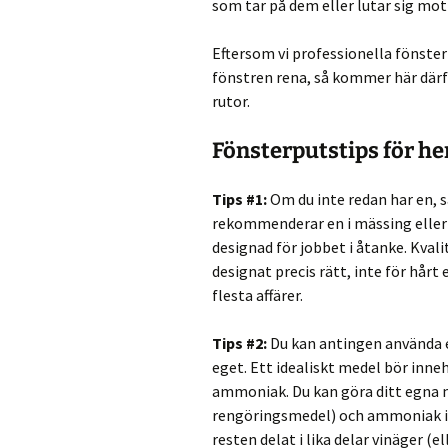
som tar på dem eller lutar sig mo
Eftersom vi professionella fönste
fönstren rena, så kommer här därf
rutor.
Fönsterputstips för 
Tips #1:
Om du inte redan har en, 
rekommenderar en i mässing eller r
designad för jobbet i åtanke. Kval
designat precis rätt, inte för hår
flesta affärer.
Tips #2:
Du kan antingen använda 
eget. Ett idealiskt medel bör inne
ammoniak. Du kan göra ditt egna m
rengöringsmedel) och ammoniak i un
resten delat i lika delar vinäger 