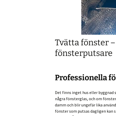
Tvätta fönster –
fönsterputsare
Professionella f
Det finns inget hus eller byggnad s
några fönsterglas, och om fönster
damm och blir ungefär lika använ
fönster som putsas dagligen kan s