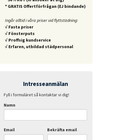
* GRATIS Offertförfrågan (EJ bindande)
Ingår alltid i våra priser vid flyttstädning:
√ Fasta priser
√ Fönsterputs
√ Proffsig kundservice
√ Erfaren, utbildad städpersonal
Intresseanmälan
Fyll i formuläret så kontaktar vi dig!
Namn
Email
Bekräfta email